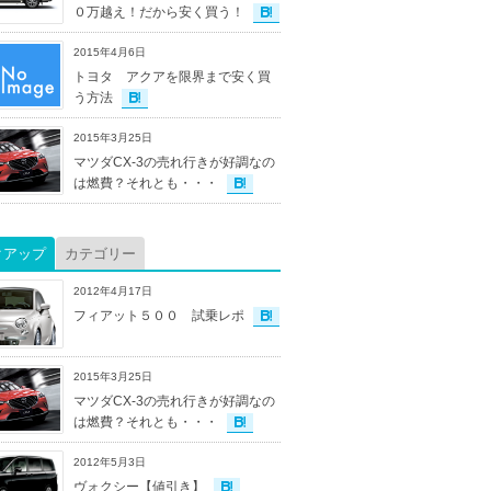
０万越え！だから安く買う！
2015年4月6日
トヨタ アクアを限界まで安く買
う方法
2015年3月25日
マツダCX-3の売れ行きが好調なの
は燃費？それとも・・・
クアップ
カテゴリー
2012年4月17日
フィアット５００ 試乗レポ
2015年3月25日
マツダCX-3の売れ行きが好調なの
は燃費？それとも・・・
2012年5月3日
ヴォクシー【値引き】