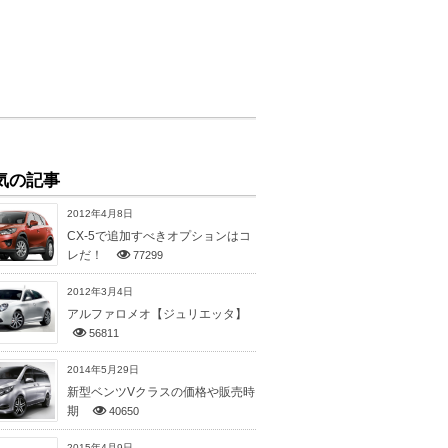
気の記事
2012年4月8日
CX-5で追加すべきオプションはコ
レだ！
77299
2012年3月4日
アルファロメオ【ジュリエッタ】
56811
2014年5月29日
新型ベンツVクラスの価格や販売時
期
40650
2015年4月9日