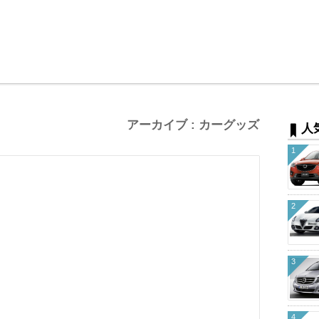
アーカイブ : カーグッズ
人
1
2
3
4