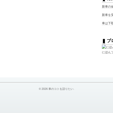
新車の
新車を
車は下
ブ
にほん
© 2026
車のコトを語りたい
.