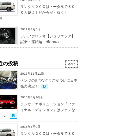
ランクル２００はトータルで８０
０万越え！だから安く買う！
81
2012年3月5日
アルファロメオ【ジュリエッタ】
試乗・運転編
28630
近の投稿
More
2015年11月11日
ベンツの新型Vクラスがついに日本
発売決定！
2015年4月10日
ランサーエボリューション「ファ
イナルエディション」はファンな
...
2015年4月9日
ランクル２００はトータルで８０