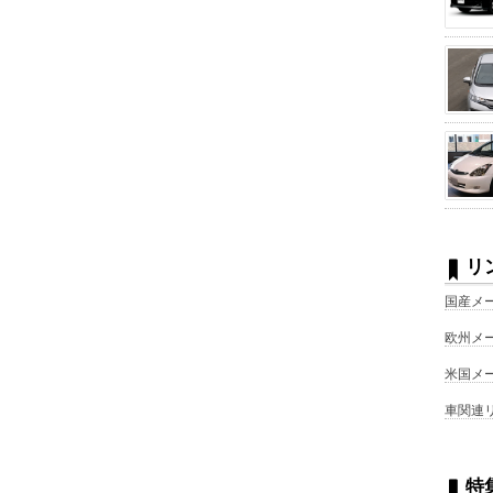
リ
国産メ
欧州メ
米国メ
車関連
特