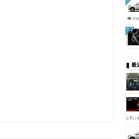
372
5
最
ら手にすべ