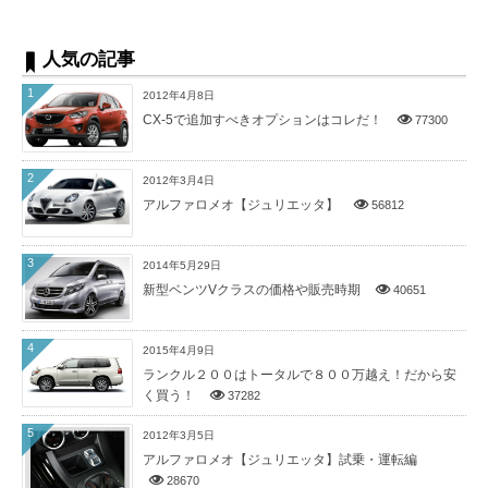
人気の記事
1
2012年4月8日
CX-5で追加すべきオプションはコレだ！
77300
2
2012年3月4日
アルファロメオ【ジュリエッタ】
56812
3
2014年5月29日
新型ベンツVクラスの価格や販売時期
40651
4
2015年4月9日
ランクル２００はトータルで８００万越え！だから安
く買う！
37282
5
2012年3月5日
アルファロメオ【ジュリエッタ】試乗・運転編
28670