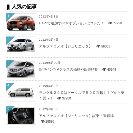
人気の記事
1
2012年4月8日
CX-5で追加すべきオプションはコレだ！
77298
2
2012年3月4日
アルファロメオ【ジュリエッタ】
56805
3
2014年5月29日
新型ベンツVクラスの価格や販売時期
40649
4
2015年4月9日
ランクル２００はトータルで８００万越え！だから安
く買う！
37280
5
2012年3月5日
アルファロメオ【ジュリエッタ】試乗・運転編
28598