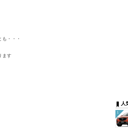
とも・・・
ります
人
1