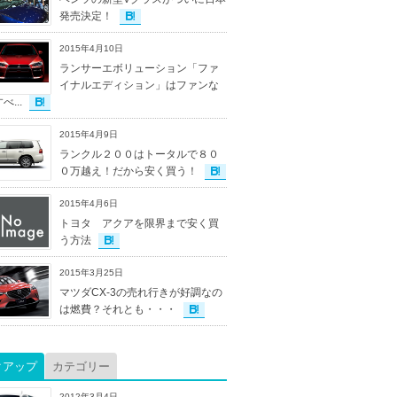
発売決定！
2015年4月10日
ランサーエボリューション「ファ
イナルエディション」はファンな
...
2015年4月9日
ランクル２００はトータルで８０
０万越え！だから安く買う！
2015年4月6日
トヨタ アクアを限界まで安く買
う方法
2015年3月25日
マツダCX-3の売れ行きが好調なの
は燃費？それとも・・・
クアップ
カテゴリー
2012年3月4日