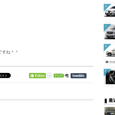
2
3
4
ですね＾＾
372
5
0
最