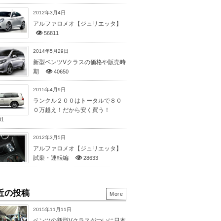
2012年3月4日
アルファロメオ【ジュリエッタ】
56811
2014年5月29日
新型ベンツVクラスの価格や販売時
期
40650
2015年4月9日
ランクル２００はトータルで８０
０万越え！だから安く買う！
81
2012年3月5日
アルファロメオ【ジュリエッタ】
試乗・運転編
28633
近の投稿
More
2015年11月11日
ベンツの新型Vクラスがついに日本