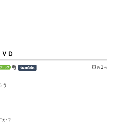
ＤＶＤ
1
約
分
ろう
すか？