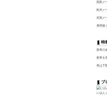
国産メ
欧州メ
米国メ
車関連
特
新車の
新車を
車は下
ブ
にほん