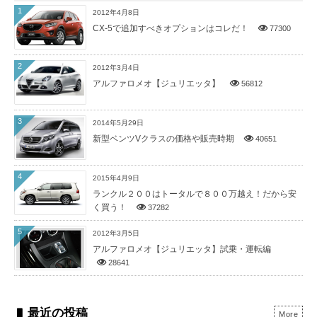
1
2012年4月8日
CX-5で追加すべきオプションはコレだ！
77300
2
2012年3月4日
アルファロメオ【ジュリエッタ】
56812
3
2014年5月29日
新型ベンツVクラスの価格や販売時期
40651
4
2015年4月9日
ランクル２００はトータルで８００万越え！だから安
く買う！
37282
5
2012年3月5日
アルファロメオ【ジュリエッタ】試乗・運転編
28641
最近の投稿
More