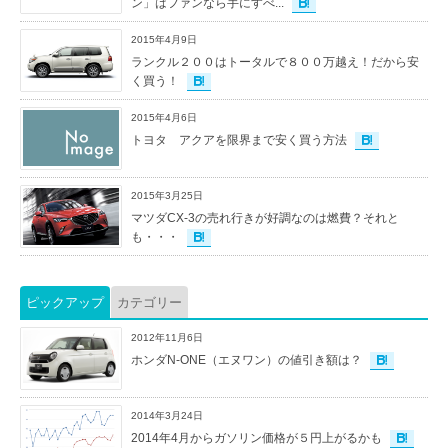
ン」はファンなら手にすべ...
2015年4月9日
ランクル２００はトータルで８００万越え！だから安
く買う！
2015年4月6日
トヨタ アクアを限界まで安く買う方法
2015年3月25日
マツダCX-3の売れ行きが好調なのは燃費？それと
も・・・
ピックアップ
カテゴリー
2012年11月6日
ホンダN-ONE（エヌワン）の値引き額は？
2014年3月24日
2014年4月からガソリン価格が５円上がるかも