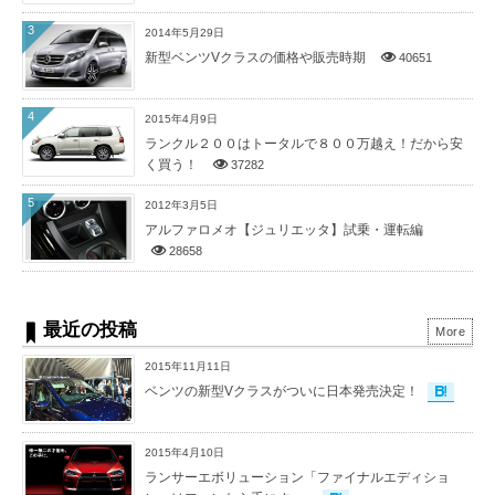
3
2014年5月29日
新型ベンツVクラスの価格や販売時期
40651
4
2015年4月9日
ランクル２００はトータルで８００万越え！だから安
く買う！
37282
5
2012年3月5日
アルファロメオ【ジュリエッタ】試乗・運転編
28658
最近の投稿
More
2015年11月11日
ベンツの新型Vクラスがついに日本発売決定！
2015年4月10日
ランサーエボリューション「ファイナルエディショ